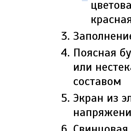
цветова
красная
Заполнени
Поясная б
или несте
составом
Экран из э
напряжение
Свинцовая