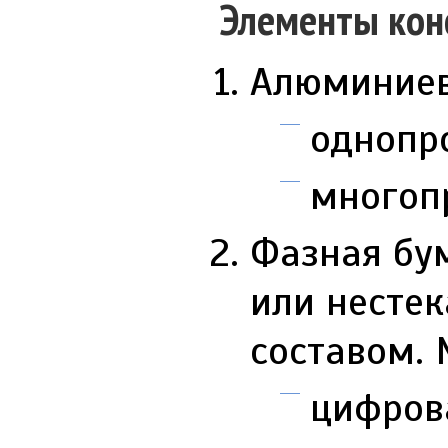
Элементы кон
Алюминиев
однопро
многоп
Фазная бу
или несте
составом.
цифровая