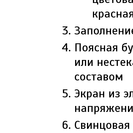
красная
Заполнени
Поясная б
или несте
составом
Экран из э
напряжение
Свинцовая