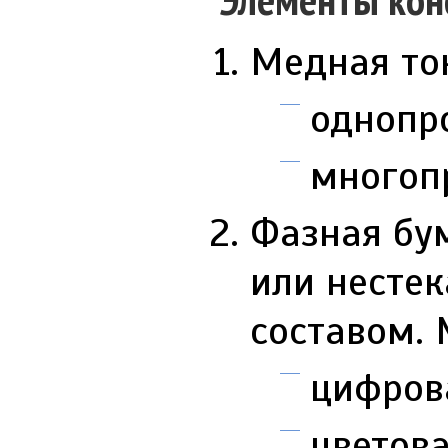
Медная то
однопро
многоп
Фазная бу
или несте
составом.
цифровая
цветова