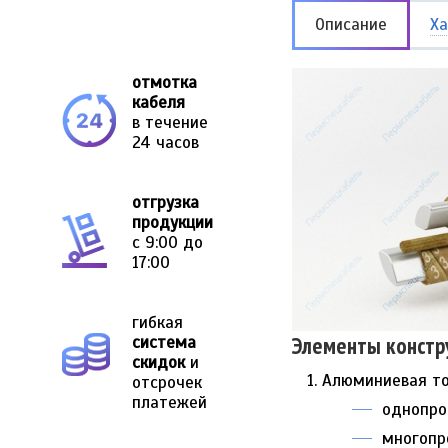
Описание
Ха
отмотка
кабеля
в течение
24 часов
отгрузка
продукции
с 9:00 до
17:00
гибкая
Элементы констр
система
скидок
и
Алюминиевая то
отсрочек
платежей
однопро
многопр