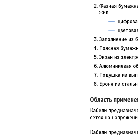
Фазная бумажна
жил:
цифровая:
цветовая
Заполнение из 
Поясная бумажн
Экран из элект
Алюминиевая о
Подушка из вып
Броня из сталь
Область примене
Кабели предназначе
сетях на напряжение
Кабели предназнач