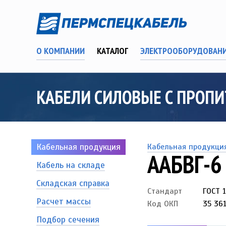
О КОМПАНИИ
КАТАЛОГ
ЭЛЕКТРООБОРУДОВАН
КАБЕЛИ СИЛОВЫЕ С ПРОП
Кабельная продукция
Кабельная продукци
ААБВГ-6
Кабель на складе
Складская справка
Стандарт
ГОСТ 
Расчет массы
Код ОКП
35 361
Подбор сечения