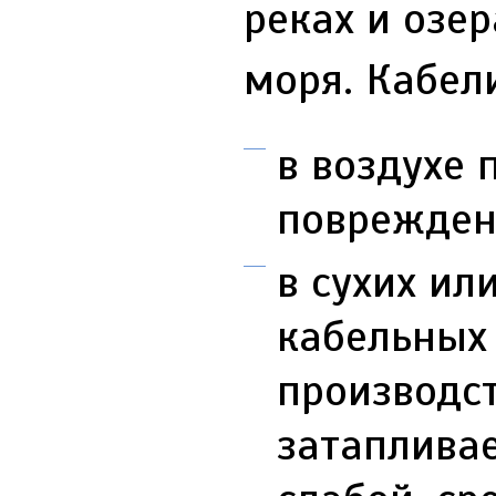
реках и озе
моря. Кабел
в воздухе 
поврежден
в сухих ил
кабельных 
производс
затаплива