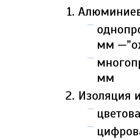
Алюминиев
однопро
мм —”о
многопр
мм
Изоляция 
цветов
цифров