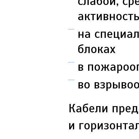
слабой, ср
активност
на специал
блоках
в пожароо
во взрывооп
Кабели пред
и горизонта