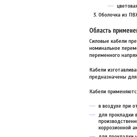
цветова
Оболочка из ПВ
Область примене
Силовые кабели пре
номинальное переме
переменного напря
Кабели изготавлива
предназначены для 
Кабели применяютс
в воздухе при 
для прокладки в
производственн
коррозионной а
для прокладки н