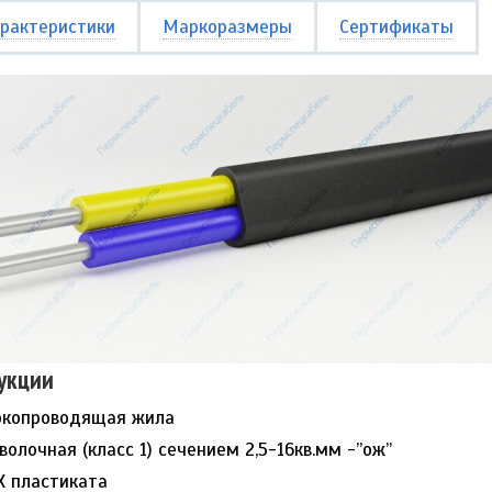
рактеристики
Маркоразмеры
Сертификаты
укции
окопроводящая жила
олочная (класс 1) сечением 2,5-16кв.мм -”ож”
Х пластиката