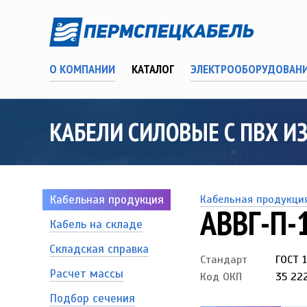
О КОМПАНИИ
КАТАЛОГ
ЭЛЕКТРООБОРУДОВАН
КАБЕЛИ СИЛОВЫЕ С ПВХ И
Кабельная продукция
Кабельная продукци
АВВГ-П-
Кабель на складе
Складская справка
Стандарт
ГОСТ 
Расчет массы
Код ОКП
35 222
Подбор сечения