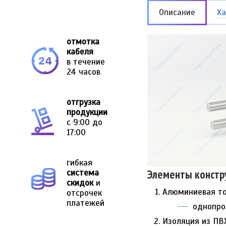
Описание
Ха
отмотка
кабеля
в течение
24 часов
отгрузка
продукции
с 9:00 до
17:00
гибкая
Элементы констр
система
скидок
и
Алюминиевая т
отсрочек
платежей
однопров
Изоляция из ПВ