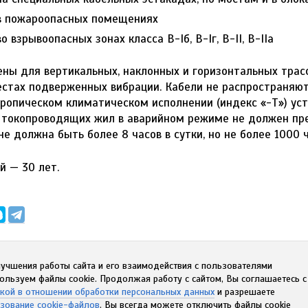
в пожароопасных помещениях
 взрывоопасных зонах класса B-Iб, B-Iг, В-II, В-IIа
ны для вертикальных, наклонных и горизонтальных трас
естах подверженных вибрации. Кабели не распространяю
 тропическом климатическом исполнении (индекс «-Т») ус
 токопроводящих жил в аварийном режиме не должен пр
е должна быть более 8 часов в сутки, но не более 1000 ч
й — 30 лет.
учшения работы сайта и его взаимодействия с пользователями
ользуем файлы cookie. Продолжая работу с сайтом, Вы соглашаетесь 
кой в отношении обработки персональных данных
и разрешаете
зование cookie-файлов
. Вы всегда можете отключить файлы cookie