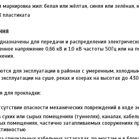
я маркировка жил: белая или жёлтая, синяя или зелёная, 
Х пластиката
ния
дназначены для передачи и распределения электрическо
нное напряжение 0,66 кВ и 1,0 кВ частоты 50Гц или на п
жения.
ются для эксплуатации в районах с умеренным, холодны
эксплуатации на суше, реках и озерах на высотах до 430
я для прокладки:
отсутствии опасности механических повреждений в ходе э
 сухих или сырых помещениях (туннелях), каналах, кабел
ых помещениях, частично затапливаемых сооружениях при
ктивностью
а специальных кабельных эстакадах, по мостам и в блок