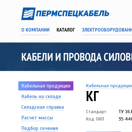
О КОМПАНИИ
КАТАЛОГ
ЭЛЕКТРООБОРУДОВАН
КАБЕЛИ И ПРОВОДА СИЛОВЫ
Кабельная продукция
Кабельная продукци
КГ
Кабель на складе
Складская справка
Стандарт
ТУ 16
Расчет массы
Код ОКП
35 44
Подбор сечения