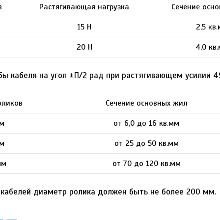
в
Растягивающая нагрузка
Сечение осн
15 Н
2,5 кв
20 Н
4,0 кв
ы кабеля на угол ±П/2 рад при растягивающем усилии 4
оликов
Сечение основных жил
м
от 6,0 до 16 кв.мм
м
от 25 до 50 кв.мм
мм
от 70 до 120 кв.мм
кабелей диаметр ролика должен быть не более 200 мм.