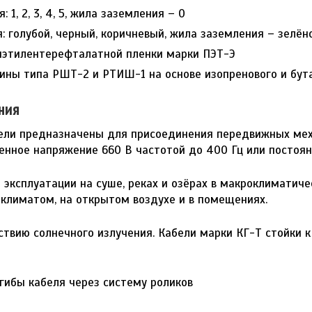
: 1, 2, 3, 4, 5, жила заземления – 0
я: голубой, черный, коричневый, жила заземления – зелё
иэтилентерефталатной пленки марки ПЭТ-Э
зины типа РШТ-2 и РТИШ-1 на основе изопренового и бут
ния
бели предназначены для присоединения передвижных мех
нное напряжение 660 В частотой до 400 Гц или постоян
эксплуатации на суше, реках и озёрах в макроклиматиче
 климатом, на открытом воздухе и в помещениях.
ствию солнечного излучения. Кабели марки КГ-Т стойки 
ибы кабеля через систему роликов