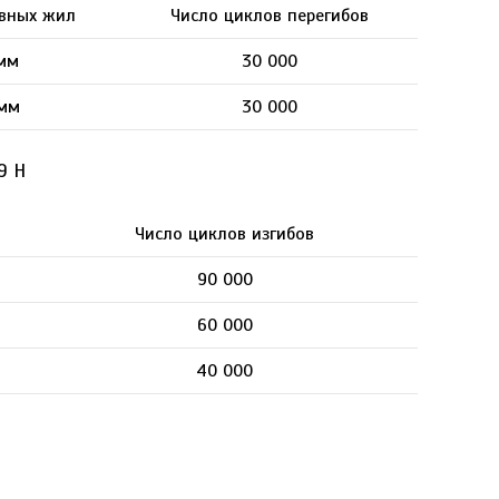
овных жил
Число циклов перегибов
.мм
30 000
.мм
30 000
9 Н
Число циклов изгибов
90 000
60 000
40 000