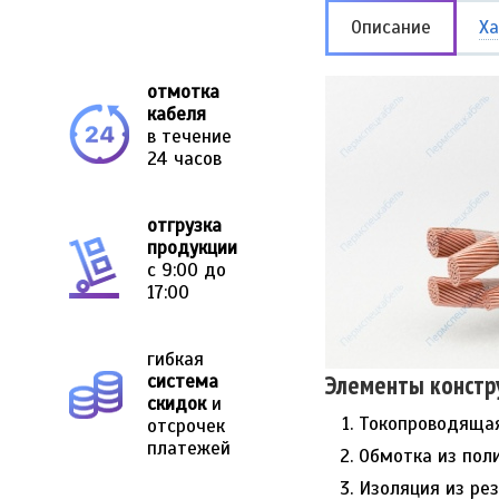
Описание
Ха
отмотка
кабеля
в течение
24 часов
отгрузка
продукции
с 9:00 до
17:00
гибкая
Элементы констр
система
скидок
и
Токопроводящая
отсрочек
платежей
Обмотка из пол
Изоляция из рез