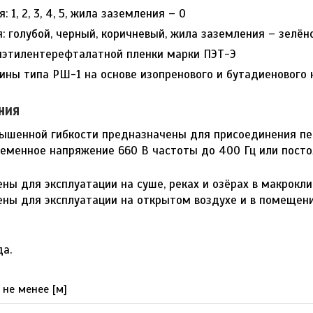
: 1, 2, 3, 4, 5, жила заземления – 0
я: голубой, черный, коричневый, жила заземления – зелё
иэтилентерефталатной пленки марки ПЭТ-Э
ины типа РШ-1 на основе изопренового и бутадиенового 
ния
вышенной гибкости предназначены для присоединения п
еменное напряжение 660 В частоты до 400 Гц или посто
ны для эксплуатации на суше, реках и озёрах в макрокл
ны для эксплуатации на открытом воздухе и в помещени
да.
 не менее [м]