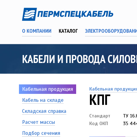
О КОМПАНИИ
КАТАЛОГ
ЭЛЕКТРООБОРУДОВАН
КАБЕЛИ И ПРОВОДА СИЛОВЫ
Кабельная продукция
Кабельная продукци
КПГ
Кабель на складе
Складская справка
Стандарт
ТУ 16.
Расчет массы
Код ОКП
35 44
Подбор сечения