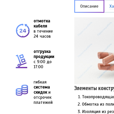
Описание
Ха
отмотка
кабеля
в течение
24 часов
отгрузка
продукции
с 9:00 до
17:00
гибкая
Элементы констр
система
скидок
и
Токопроводящая
отсрочек
платежей
Обмотка из пол
Изоляция из рез