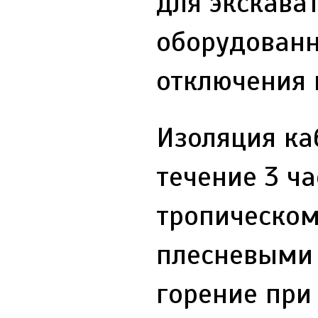
для экскава
оборудованн
отключения 
Изоляция ка
течение 3 ч
тропическом
плесневыми 
горение при