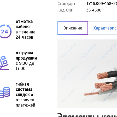
Стандарт
ТУ16.К09-158-2
Код ОКП
35 4500
отмотка
кабеля
Описание
Характерис
в течение
24 часов
отгрузка
продукции
с 9:00 до
17:00
гибкая
система
скидок
и
отсрочек
платежей
Элементы кон