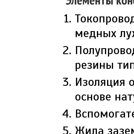
Токопрово
медных луж
Полупрово
резины ти
Изоляция о
основе нат
Вспомогат
Жила зазе