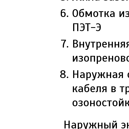
Обмотка и
ПЭТ-Э
Внутренняя
изопреново
Наружная 
кабеля в 
озоностойк
Наружный эк