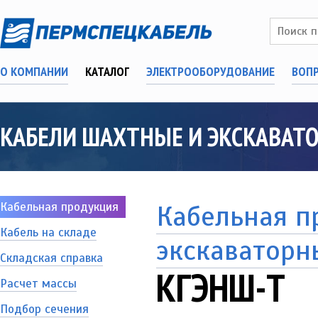
О КОМПАНИИ
КАТАЛОГ
ЭЛЕКТРООБОРУДОВАНИЕ
ВОП
КАБЕЛИ ШАХТНЫЕ И ЭКСКАВАТ
Кабельная продукция
Кабельная п
Кабель на складе
экскаваторн
Складская справка
КГЭНШ-Т
Расчет массы
Подбор сечения