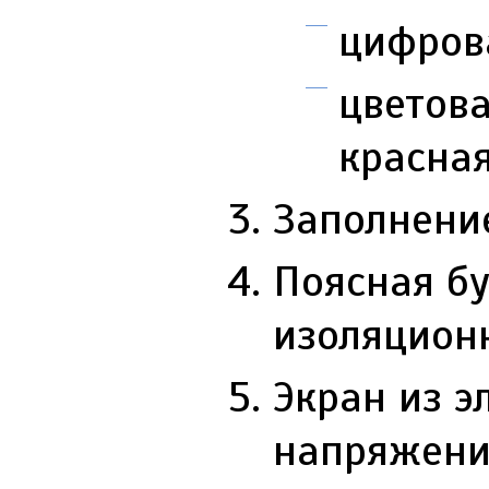
цифровая
цветова
красная
Заполнени
Поясная б
изоляцион
Экран из э
напряжение