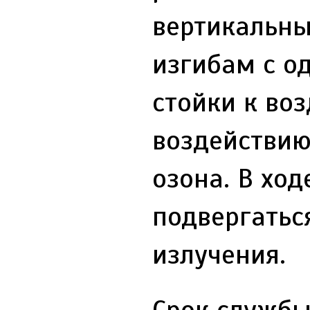
вертикальны
изгибам с о
стойки к во
воздействию
озона. В хо
подвергатьс
излучения.
Срок службы