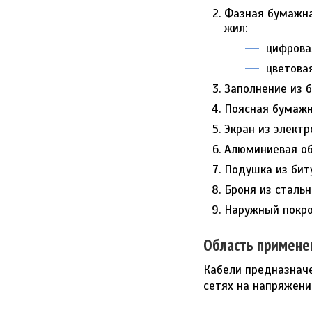
Фазная бумажна
жил:
цифровая:
цветовая
Заполнение из 
Поясная бумажн
Экран из элект
Алюминиевая о
Подушка из бит
Броня из сталь
Наружный покро
Область примене
Кабели предназначе
сетях на напряжение