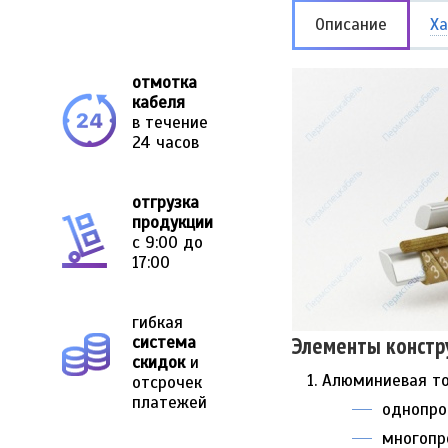
Описание
Ха
отмотка
кабеля
в течение
24 часов
отгрузка
продукции
с 9:00 до
17:00
гибкая
Элементы констр
система
скидок
и
Алюминиевая то
отсрочек
платежей
однопро
многопр