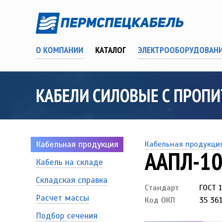
О КОМПАНИИ
КАТАЛОГ
ЭЛЕКТРООБОРУДОВАН
КАБЕЛИ СИЛОВЫЕ С ПРОП
Кабельная продукция
Кабельная продукци
ААПЛ-1
Кабель на складе
Складская справка
Стандарт
ГОСТ 
Расчет массы
Код ОКП
35 361
Подбор сечения