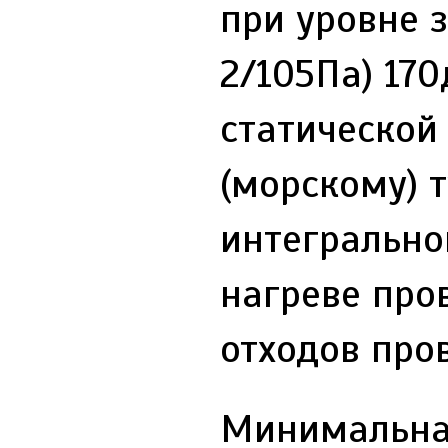
при уровне 
2/105Па) 17
статической
(морскому) 
интегрально
нагреве про
отходов про
Минимальная