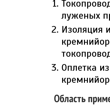
Токопрово
луженых п
Изоляция 
кремнийор
токопрово
Оплетка из
кремнийор
Область прим