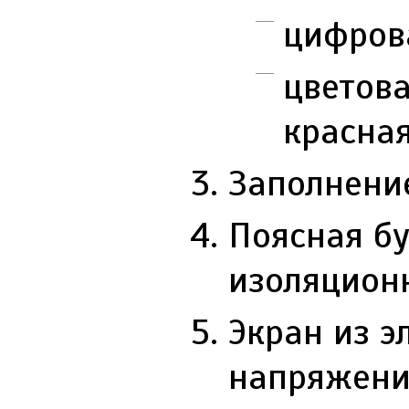
цифровая
цветова
красная
Заполнени
Поясная б
изоляцион
Экран из э
напряжение