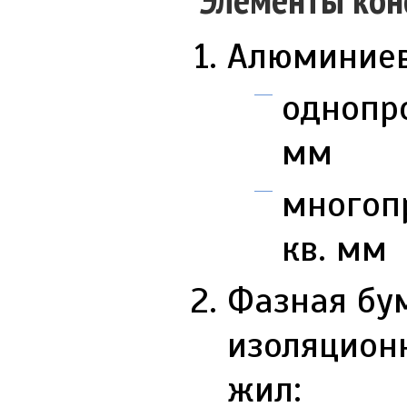
Алюминиев
однопро
мм
многопр
кв. мм
Фазная бу
изоляцион
жил: