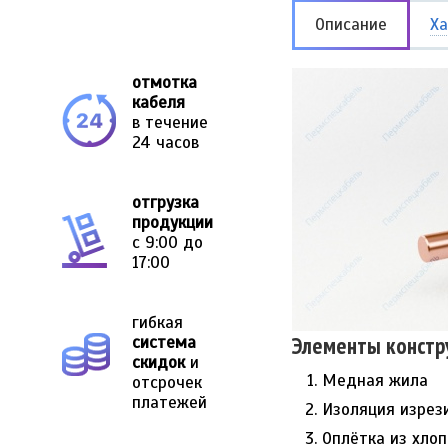
Описание
Ха
отмотка
кабеля
в течение
24 часов
отгрузка
продукции
с 9:00 до
17:00
гибкая
Элементы констр
система
скидок
и
Медная жила
отсрочек
платежей
Изоляция изрез
Оплётка из хло