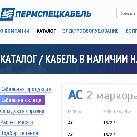
О КОМПАНИИ
КАТАЛОГ
ЭЛЕКТРООБОРУДОВАНИЕ
ВОП
КАТАЛОГ / КАБЕЛЬ В НАЛИЧИИ 
Кабельная продукция
АС
2 маркор
Кабель на складе
Складская справка
МАРКА
МАРКОРАЗМЕР
Расчет массы
АС
16/2,7
Подбор сечения
АС
16/2,7