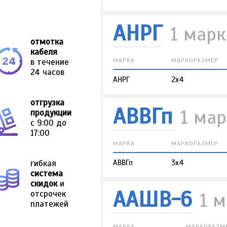
АНРГ
1 мар
отмотка
кабеля
в течение
МАРКА
МАРКОРАЗМЕР
24 часов
АНРГ
2х4
отгрузка
АВВГп
1 ма
продукции
с 9:00 до
17:00
МАРКА
МАРКОРАЗМЕР
гибкая
АВВГп
3х4
система
скидок
и
ААШВ-6
отсрочек
1 
платежей
МАРКА
МАРКОРАЗМ